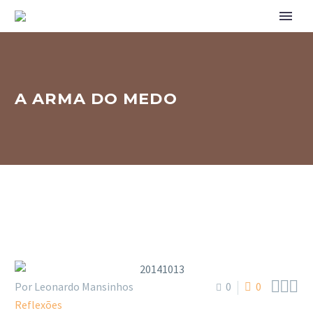
A ARMA DO MEDO



Por Leonardo Mansinhos
0
0
Reflexões