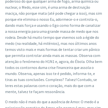
poderoso do que qualquer arma de fogo, arma química ou
nuclear, o Medo, esse sim, é uma arma de destruição
maciça, não porque mata (até pode chegar a isso), mas sim
porque ele elimina o nosso Eu, adormece-o e controla-o,
dando mais força e usando o Ego como forma de canalizar
a nossa energia para uma grande massa de medo que nos
rodeia. Desde há muito tempo que vivemos sob a égide do
medo (na realidade, há milénios), mas nos últimos anos
temos visto mais e mais formas de tentar criar um pânico
que permita controlar ainda mais as massas. Observa com
atenção o fenómeno do H1N1 e, agora, do Ébola. Olha bem
todos os contornos duma crise financeira que assola o
mundo. Observa, apenas isso te é pedido, informa-te, e
tiras as tuas conclusões. Complexo? Talvez! Contudo, se
leres estas palavras com o coração, mais do que com a
mente, talvez te façam ressonância.
O medo não é mais do que a ausência de Amor. O medo é a
polarização negativa do Amor, não porque é mau, mas sim