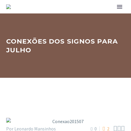
CONEXÕES DOS SIGNOS PARA
JULHO



Por Leonardo Mansinhos
0
2