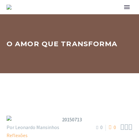
O AMOR QUE TRANSFORMA



Por Leonardo Mansinhos
0
0
Reflexões