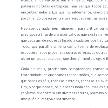
palavras ridículas e utópicas, mas sei que todos 
encontrar nelas a Luz que, humildemente, quero tr
partilhar do que eu senti e tirarem, cada um, as voss
Não somos nada, nem ninguém, para criticar ou j
predispõe a tirar de si o mais valioso que existe na T
que cada um de nós está ligado a cada ser que habit
Todo, que partilha a Terra como forma de evoluç
esqueceram que provêm de outras esferas, de outro
obter um poder qualquer, que lhes alimenta o ego e l
Cada dia mais, precisamos compreender, tomar co
fraternidade, de que somos todos irmãos, que somo
que todos os sóis, todas as estrelas, todas as galá
fim, o corpo nada é, os planetas nada são, mas as a
espíritos que sofrem em diversas esferas, por tudo o
inveja, ódio, mágoa e sofrimento.