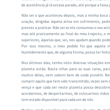
de assistência já lá estava parado, até porque a faixa
Não sei o que aconteceu depois, mas a minha boca 
oração, dirigidas àquela alma em sofrimento, pedin
prestes a praticar. Não sei se ela consumou o seu act
mas até praticamente ao final do meu trajecto, o m
superiores, àquelas que, sei, nos ajudam quando pod
Por isso mesmo, o meu pedido foi que aquela mu
humildemente que, de alguma forma, possa ter feito
Nos últimos dias, tenho visto diversas situações 
planeta estão. Basta olhar para as suas caras, pa
muitos deles, nem sabem bem de onde provém. Nes
cumprir aquilo que tem sido transmitido, vezes sem 
vença e que cada ser neste planeta possa descobrir
acordarmos, de despertarmos, de colocarmos mãos à
tem estado disponível para cada um de nós.
Muitos, ainda envoltos nas malhas do ego, do mate