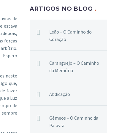
ARTIGOS NO BLOG
avras de
ue estava
Leão – O Caminho do
u depois,
Coração
às forças
arbítrio.
. Espero
Caranguejo – O Caminho
da Memória
res neste
algo que,
de fazer
Abdicação
que a Luz
 tempo de
e sempre
Gémeos – O Caminho da
Palavra
as estas