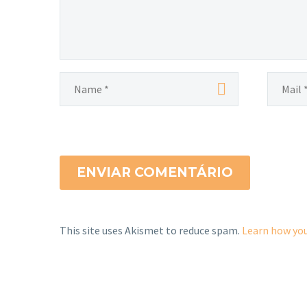
0
1
também no decorrer das várias
08 Jun 2016
etapas que passamos pelo planeta
Terra, nas nossas…
ENVIAR COMENTÁRIO
This site uses Akismet to reduce spam.
Learn how you