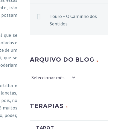
nto, irão
e possam
Touro – O Caminho dos
Sentidos
l que se
soladas e
rte de um
, que se
ARQUIVO DO BLOG
poderiam
Arquivo
do
rtilha e
Blog
lanetas,
 pois, no
TERAPIAS
há muitos
o, poder,
TAROT