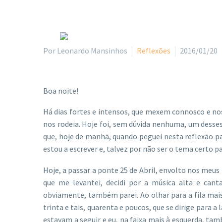
Por Leonardo Mansinhos
Reflexões
2016/01/20
Boa noite!
Há dias fortes e intensos, que mexem connosco e nos 
nos rodeia. Hoje foi, sem dúvida nenhuma, um desse
que, hoje de manhã, quando peguei nesta reflexão pa
estou a escrever e, talvez por não ser o tema certo p
Hoje, a passar a ponte 25 de Abril, envolto nos me
que me levantei, decidi por a música alta e can
obviamente, também parei. Ao olhar para a fila mais 
trinta e tais, quarenta e poucos, que se dirige para a
estavam a seguir e eu, na faixa mais à esquerda, ta