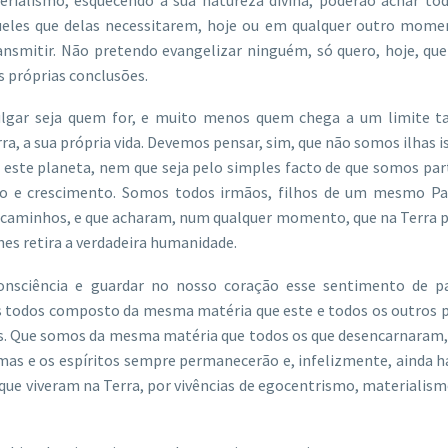
aqueles que delas necessitarem, hoje ou em qualquer outro mome
ansmitir. Não pretendo evangelizar ninguém, só quero, hoje, qu
as próprias conclusões.
ulgar seja quem for, e muito menos quem chega a um limite ta
erra, a sua própria vida. Devemos pensar, sim, que não somos ilhas i
a este planeta, nem que seja pelo simples facto de que somos pa
ão e crescimento. Somos todos irmãos, filhos de um mesmo Pai
s caminhos, e que acharam, num qualquer momento, que na Terra 
hes retira a verdadeira humanidade.
nsciência e guardar no nosso coração esse sentimento de pa
s todos composto da mesma matéria que este e todos os outros p
xias. Que somos da mesma matéria que todos os que desencarnaram,
lmas e os espíritos sempre permanecerão e, infelizmente, ainda 
 que viveram na Terra, por vivências de egocentrismo, materialism