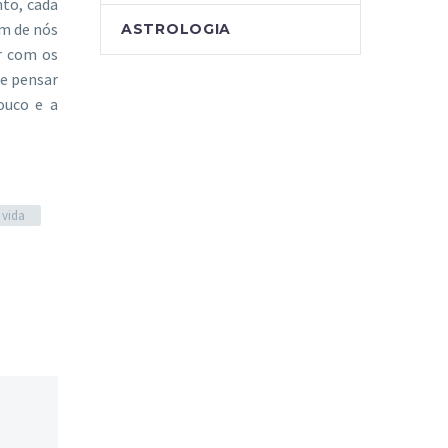
nto, cada
um de nós
ASTROLOGIA
r com os
e pensar
ouco e a
vida