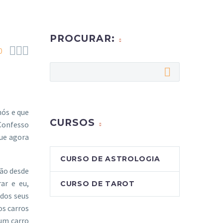
PROCURAR:



0
nós e que
CURSOS
 Confesso
que agora
CURSO DE ASTROLOGIA
ção desde
ar e eu,
CURSO DE TAROT
 dos seus
os carros
 um carro