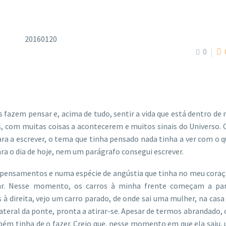
0
fazem pensar e, acima de tudo, sentir a vida que está dentro de 
s, com muitas coisas a acontecerem e muitos sinais do Universo.
ra a escrever, o tema que tinha pensado nada tinha a ver com o 
ara o dia de hoje, nem um parágrafo consegui escrever.
us pensamentos e numa espécie de angústia que tinha no meu cora
tar. Nesse momento, os carros à minha frente começam a par
à direita, vejo um carro parado, de onde sai uma mulher, na casa
 lateral da ponte, pronta a atirar-se. Apesar de termos abrandado, 
mbém tinha de o fazer. Creio que, nesse momento em que ela saiu,