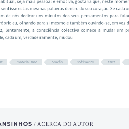
 habitual, seja mais pessoal e emotiva, gostaria que, neste mome
 sentisse estas mesmas palavras dentro do seu coração. Se cada 
um de nós dedicar uns minutos dos seus pensamentos para fala
óprio eu, olhando para si mesmo e também ouvindo-se, em vez d
z, lentamente, a consciência colectiva comece a mudar um p
de, cada um, verdadeiramente, mudou.
uz
materialismo
oração
sofrimento
terra
ANSINHOS
/ ACERCA DO AUTOR