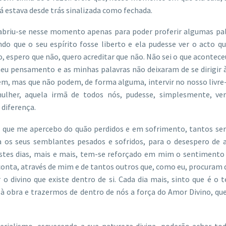
 já estava desde trás sinalizada como fechada.
abriu-se nesse momento apenas para poder proferir algumas pal
do que o seu espírito fosse liberto e ela pudesse ver o acto q
o, espero que não, quero acreditar que não. Não sei o que acontece
eu pensamento e as minhas palavras não deixaram de se dirigir 
em, mas que não podem, de forma alguma, intervir no nosso livre-
lher, aquela irmã de todos nós, pudesse, simplesmente, ver
 diferença.
em que me apercebo do quão perdidos e em sofrimento, tantos se
ra os seus semblantes pesados e sofridos, para o desespero de 
tes dias, mais e mais, tem-se reforçado em mim o sentimento 
conta, através de mim e de tantos outros que, como eu, procuram 
 o divino que existe dentro de si. Cada dia mais, sinto que é o
 obra e trazermos de dentro de nós a força do Amor Divino, qu
rialismo, esquecendo a sua natureza divina, poderão achar tod