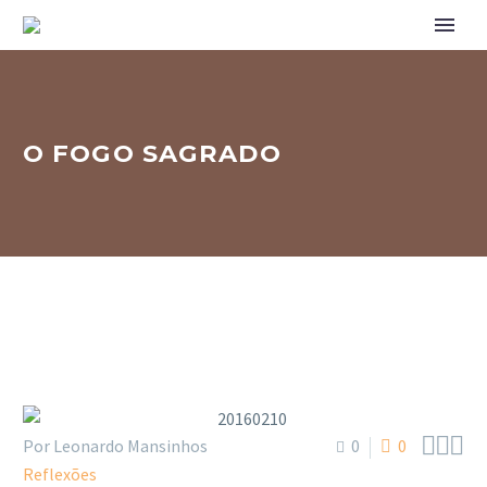
O FOGO SAGRADO



Por Leonardo Mansinhos
0
0
Reflexões