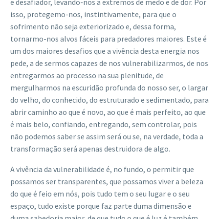
e desafiador, levando-nos a extremos de medo e de dor. Por
isso, protegemo-nos, instintivamente, para que o
sofrimento não seja exteriorizado e, dessa forma,
tornarmo-nos alvos fáceis para predadores maiores. Este é
um dos maiores desafios que a vivência desta energia nos
pede, a de sermos capazes de nos vulnerabilizarmos, de nos
entregarmos ao processo na sua plenitude, de
mergulharmos na escuridão profunda do nosso ser, o largar
do velho, do conhecido, do estruturado e sedimentado, para
abrir caminho ao que é novo, ao que é mais perfeito, ao que
é mais belo, confiando, entregando, sem controlar, pois
não podemos saber se assim será ou se, na verdade, toda a
transformação será apenas destruidora de algo.
A vivência da vulnerabilidade é, no fundo, o permitir que
possamos ser transparentes, que possamos viver a beleza
do que é feio em nós, pois tudo tem o seu lugar e o seu
espaço, tudo existe porque faz parte duma dimensão e
duma sabedoria maior, de que tudo o que é luz é também