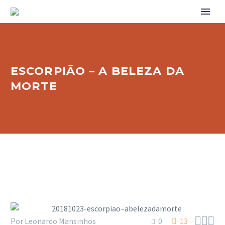
ESCORPIÃO – A BELEZA DA
MORTE



Por Leonardo Mansinhos
0
13