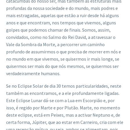
catacumbas do nosso ser, mas também às estruturas mais
profundas da nossa sociedade e do mundo, mais podres e
mais estragadas, aquelas que estão a ruir desde há alguns
anos e que encontram, nos tempos que vivemos, alguns
golpes que podemos chamar de finais. Somos, assim,
convidados, como no Salmo do Rei David, a atravessar o
Vale da Sombra da Morte, a percorrer um caminho
profundo de assumirmos o que precisa de morrer em nós e
no mundo em que vivemos, se quisermos ir mais longe, se
quisermos ser mais do que nós mesmos, se quisermos ser
verdadeiramente humanos.
Se no Eclipse Solar de dia 30 temos particularidades, neste
também as encontramos, e a ele profundamente ligadas.
Este Eclipse Lunar dá-se com a Lua em Escorpião e, por
isso, é regido por Marte e por Plutão. Marte, no momento
deste eclipse, está em Peixes, mas a activar Neptuno e, de
certa forma, Júpiter, que ao estar em Carneiro, cria com ele
uma recepção mútua, ou seja, ambos se alimentam, pois