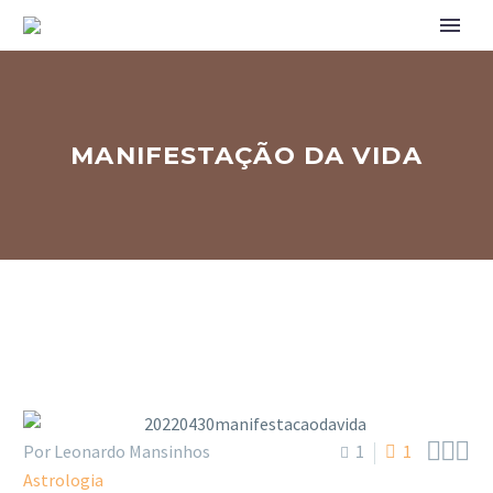
MANIFESTAÇÃO DA VIDA



Por Leonardo Mansinhos
1
1
Astrologia