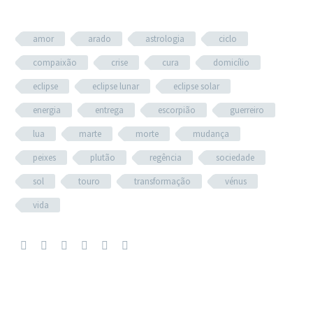
amor
arado
astrologia
ciclo
compaixão
crise
cura
domicílio
eclipse
eclipse lunar
eclipse solar
energia
entrega
escorpião
guerreiro
lua
marte
morte
mudança
peixes
plutão
regência
sociedade
sol
touro
transformação
vénus
vida