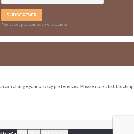
*
Os dados pessoais serão encriptados
you can change your privacy preferences. Please note that blocking
ilização.
Ok
Não
Saber mais