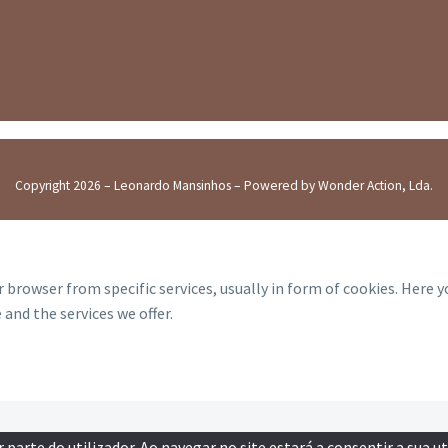
Copyright 2026 – Leonardo Mansinhos – Powered by Wonder Action, Lda.
 browser from specific services, usually in form of cookies. Here 
and the services we offer.
parte do utilizador. Ao navegar no site estará a consentir a sua ut