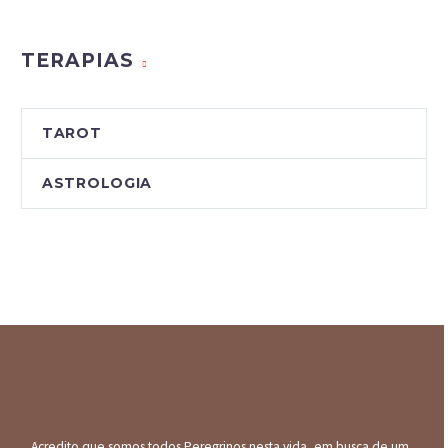
Blog
TERAPIAS
TAROT
ASTROLOGIA
Acredito que somos todos Peregrinos nesta vida, em busca de um