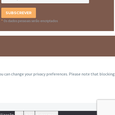
*
Os dados pessoais serão encriptados
you can change your privacy preferences. Please note that blocking
ilização.
Ok
Não
Saber mais