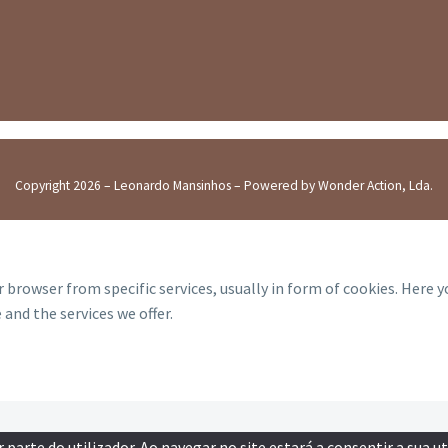
Copyright 2026 – Leonardo Mansinhos – Powered by Wonder Action, Lda.
 browser from specific services, usually in form of cookies. Here 
and the services we offer.
parte do utilizador. Ao navegar no site estará a consentir a sua ut