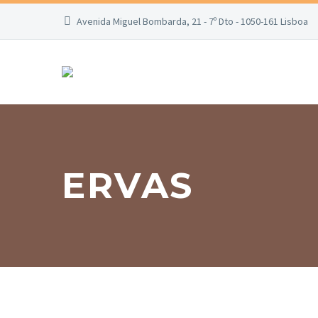
Avenida Miguel Bombarda, 21 - 7º Dto - 1050-161 Lisboa
ERVAS