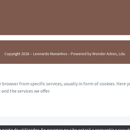
Copyright 2026 – Leonardo Mansinhos – Powered by Wonder Action, Lda.
 browser from specific services, usually in form of cookies. Here 
and the services we offer.
parte do utilizador. Ao navegar no site estará a consentir a sua ut