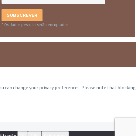
*
Os dados pessoais serão encriptados
you can change your privacy preferences. Please note that blocking
ilização.
Ok
Não
Saber mais