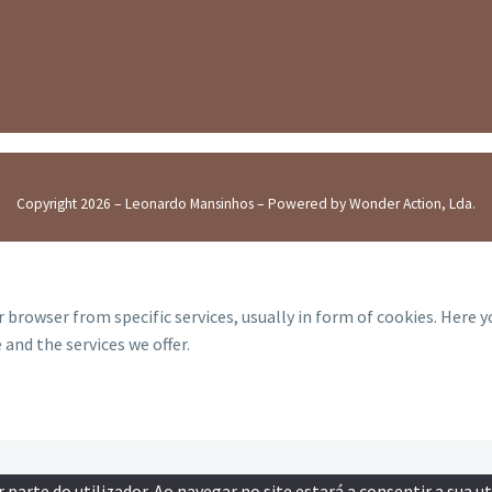
Copyright 2026 – Leonardo Mansinhos – Powered by Wonder Action, Lda.
 browser from specific services, usually in form of cookies. Here 
and the services we offer.
parte do utilizador. Ao navegar no site estará a consentir a sua ut