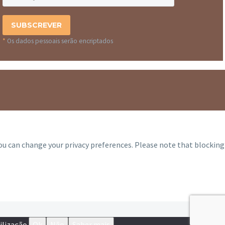
*
Os dados pessoais serão encriptados
you can change your privacy preferences. Please note that blocking
ilização.
Ok
Não
Saber mais