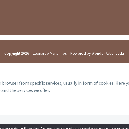
Copyright 2026 – Leonardo Mansinhos – Powered by Wonder Action, Lda.
 browser from specific services, usually in form of cookies. Here 
and the services we offer.
parte do utilizador. Ao navegar no site estará a consentir a sua ut