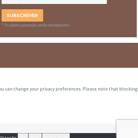
*
Os dados pessoais serão encriptados
you can change your privacy preferences. Please note that blocking
ilização.
Ok
Não
Saber mais